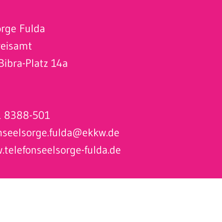
:
orge Fulda
reisamt
Bibra-Platz 14a
 8388-501
nseelsorge.fulda@ekkw.de
telefonseelsorge-fulda.de