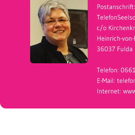
Postanschrift
TelefonSeels
c/o Kirchenk
Heinrich-von-
36037 Fulda
Telefon:
0661
E-Mail:
telefo
Internet:
www.