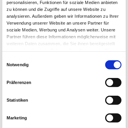
personalisieren, Funktionen für soziale Medien anbieten
findest Du hier erste Angebote – und vielleicht
zu können und die Zugriffe auf unsere Website zu
auch Deinen Platz im bunten Miteinander des
analysieren. Außerdem geben wir Informationen zu Ihrer
Verwendung unserer Website an unsere Partner für
Kirchenkreises Fulda.
Bleib neugierig – es lohnt
soziale Medien, Werbung und Analysen weiter. Unsere
sich vorbeizuschauen
Partner führen diese Informationen möglicherweise mit
weiteren Daten zusammen, die Sie ihnen bereitgestellt
haben oder die sie im Rahmen Ihrer Nutzung der Dienste
Freiwilligenmanagerin Simone Möhring
gesammelt haben.
Einwilligungsauswahl
Notwendig
Wartburgstraße 1
36043 Fulda
Präferenzen
E-Mail:
simone.moehring@ekkw.de
Statistiken
Tel:
01721085677
Marketing