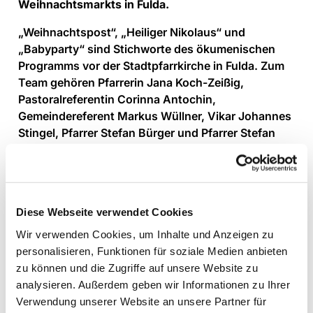
Weihnachtsmarkts in Fulda.
„Weihnachtspost“, „Heiliger Nikolaus“ und
„Babyparty“ sind Stichworte des ökumenischen
Programms vor der Stadtpfarrkirche in Fulda. Zum
Team gehören Pfarrerin Jana Koch-Zeißig,
Pastoralreferentin Corinna Antochin,
Gemeindereferent Markus Wüllner, Vikar Johannes
Stingel, Pfarrer Stefan Bürger und Pfarrer Stefan
Buß, die mit weiteren Hauptamtlichen und
Ehrenamtlichen für das Programm verantwortlich
sind.
Am Samstag 30.11.24 können die
Diese Webseite verwendet Cookies
Weihnachtsmarktbesucher auf der Treppe der
Wir verwenden Cookies, um Inhalte und Anzeigen zu
Stadtpfarrkirche ihrer Kreativität bei der
personalisieren, Funktionen für soziale Medien anbieten
„Weihnachtspost“ freien Lauf lassen. Am Tag nach
zu können und die Zugriffe auf unsere Website zu
Nikolaus, 7.12.2024, wird von 16.00-17.30 Uhr der
analysieren. Außerdem geben wir Informationen zu Ihrer
„Heilige Nikolaus“ zu treffen sein. Er steht für
Verwendung unserer Website an unsere Partner für
Nächstenliebe und Einsatz für Menschen in Not.