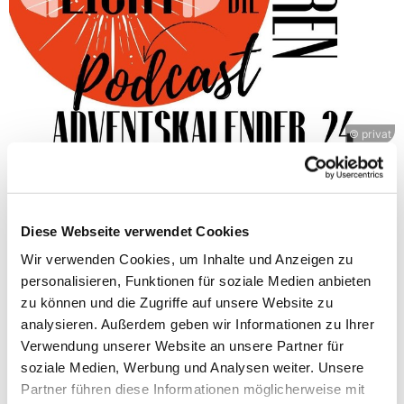
© privat
Podcast-Adventskalender aus der Rhön
Pfarrer Maximilian Weber-Weigelt hat auch in
Diese Webseite verwendet Cookies
diesem Jahr wieder einen Podcast-Adventskalender
Wir verwenden Cookies, um Inhalte und Anzeigen zu
zusammengestellt. Ab dem 1. Dezember gibt es
personalisieren, Funktionen für soziale Medien anbieten
dann 24-mal "Licht für die
zu können und die Zugriffe auf unsere Website zu
Ohren."
https://open.spotify.com/show/2D7RJqqda
analysieren. Außerdem geben wir Informationen zu Ihrer
ajoNwrw0iNeK5?si=IXBvpQ1kTZypKD0D_owCWw
Verwendung unserer Website an unsere Partner für
soziale Medien, Werbung und Analysen weiter. Unsere
Partner führen diese Informationen möglicherweise mit