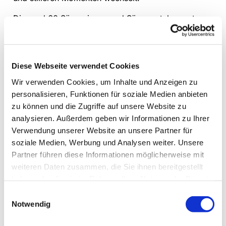
Die rund 60 Sängerinnen und Sänger stehen unter
der Leitung von Bezirkskantor Tobias Wirth. Im
Mittelpunkt steht das gemeinsame Singen. Begleitet
wird der Chor von Alexander und David Jacobi. Das
Diese Webseite verwendet Cookies
Konzert richtet sich an alle, die Gospelmusik
Wir verwenden Cookies, um Inhalte und Anzeigen zu
mögen oder einfach einen lebendigen Chorabend
personalisieren, Funktionen für soziale Medien anbieten
erleben wollen.
zu können und die Zugriffe auf unsere Website zu
analysieren. Außerdem geben wir Informationen zu Ihrer
Der Eintritt ist frei. Am Ausgang wird um eine
Verwendung unserer Website an unsere Partner für
Spende gebeten.
soziale Medien, Werbung und Analysen weiter. Unsere
Partner führen diese Informationen möglicherweise mit
weiteren Daten zusammen, die Sie ihnen bereitgestellt
haben oder die sie im Rahmen Ihrer Nutzung der Dienste
gesammelt haben.
Einwilligungsauswahl
Notwendig