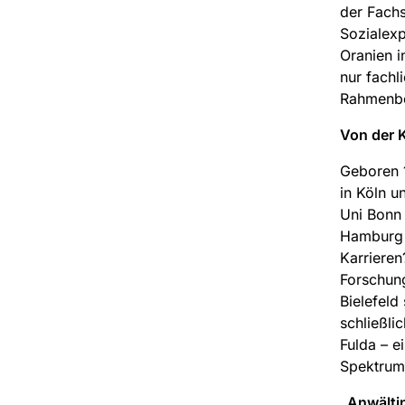
der Fachs
Sozialexp
Oranien i
nur fachl
Rahmenbe
Von der K
Geboren 1
in Köln u
Uni Bonn 
Hamburg p
Karrieren
Forschun
Bielefeld
schließli
Fulda – e
Spektrum
„Anwälti