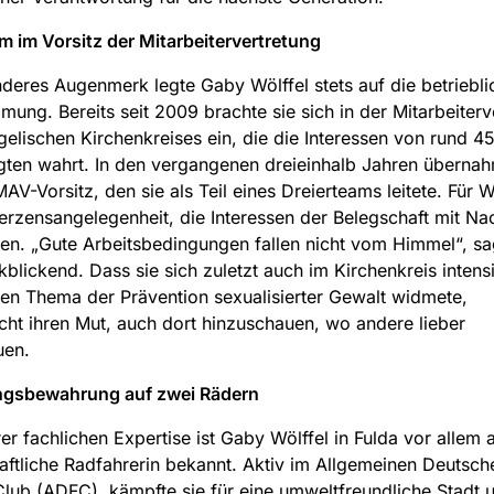
m im Vorsitz der Mitarbeitervertretung
deres Augenmerk legte Gaby Wölffel stets auf die betriebli
mung. Bereits seit 2009 brachte sie sich in der Mitarbeiterv
elischen Kirchenkreises ein, die die Interessen von rund 4
gten wahrt. In den vergangenen dreieinhalb Jahren übernah
MAV-Vorsitz, den sie als Teil eines Dreierteams leitete. Für W
erzensangelegenheit, die Interessen der Belegschaft mit N
ten. „Gute Arbeitsbedingungen fallen nicht vom Himmel“, sa
kblickend. Dass sie sich zuletzt auch im Kirchenkreis inten
en Thema der Prävention sexualisierter Gewalt widmete,
icht ihren Mut, auch dort hinzuschauen, wo andere lieber
en.
gsbewahrung auf zwei Rädern
er fachlichen Expertise ist Gaby Wölffel in Fulda vor allem a
aftliche Radfahrerin bekannt. Aktiv im Allgemeinen Deutsch
lub (ADFC), kämpfte sie für eine umweltfreundliche Stadt 