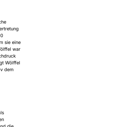
che
ertretung
50
m sie eine
ölffel war
achdruck
gt Wölffel
siv dem
ls
en
und die