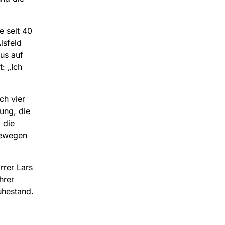
e seit 40
lsfeld
us auf
: „Ich
ch vier
lung, die
 die
bewegen
rrer Lars
hrer
uhestand.