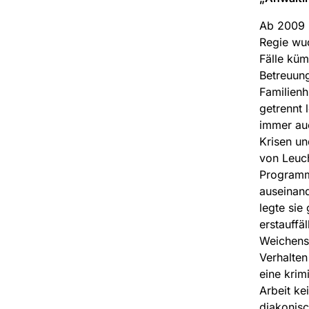
Ab 2009 ü
Regie wuc
Fälle küm
Betreuung
Familienh
getrennt 
immer auc
Krisen un
von Leuch
Programm,
auseinand
legte sie
erstauffä
Weichenst
Verhalten
eine krim
Arbeit ke
diakonisc