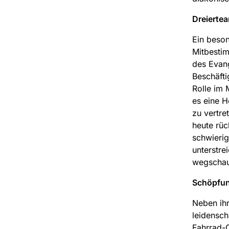
Dreiertea
Ein beson
Mitbestim
des Evang
Beschäfti
Rolle im 
es eine H
zu vertre
heute rüc
schwierig
unterstre
wegschau
Schöpfun
Neben ihr
leidensch
Fahrrad-C