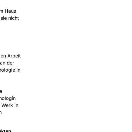
um Haus
sie nicht
en Arbeit
 an der
ologie in
e
nologin
 Werk in
m
ekten