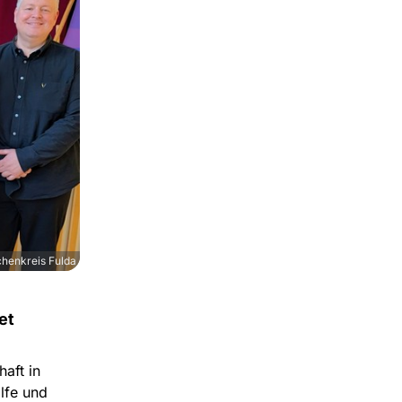
chenkreis Fulda
et
aft in
ilfe und