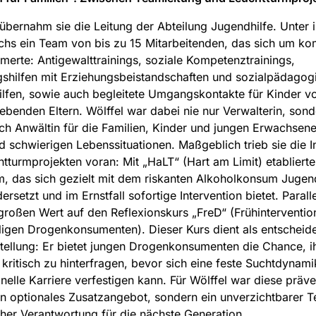
bernahm sie die Leitung der Abteilung Jugendhilfe. Unter i
hs ein Team von bis zu 15 Mitarbeitenden, das sich um k
merte: Antigewalttrainings, soziale Kompetenztrainings,
shilfen mit Erziehungsbeistandschaften und sozialpädagog
ilfen, sowie auch begleitete Umgangskontakte für Kinder v
lebenden Eltern. Wölffel war dabei nie nur Verwalterin, sond
h Anwältin für die Familien, Kinder und jungen Erwachsene
d schwierigen Lebenssituationen. Maßgeblich trieb sie die In
tturmprojekten voran: Mit „HaLT“ (Hart am Limit) etablierte 
 das sich gezielt mit dem riskanten Alkoholkonsum Jugend
ersetzt und im Ernstfall sofortige Intervention bietet. Parall
 großen Wert auf den Reflexionskurs „FreD“ (Frühinterventio
lligen Drogenkonsumenten). Dieser Kurs dient als entscheid
ellung: Er bietet jungen Drogenkonsumenten die Chance, i
 kritisch zu hinterfragen, bevor sich eine feste Suchtdynam
inelle Karriere verfestigen kann. Für Wölffel war diese präve
in optionales Zusatzangebot, sondern ein unverzichtbarer Te
her Verantwortung für die nächste Generation.