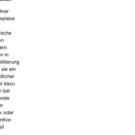
hrer
omplexe
ische
on
ern
n in
itiierung
sie ein
licher
el dazu
n bei
ende
hr
ik oder
ntive
il