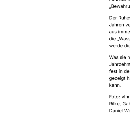
„Bewahru
Der Ruhes
Jahren ve
aus immer
die „Wass
werde die
Was sie m
Jahrzehnt
fest in de
gezeigt h
kann.
Foto: vln
Rilke, Ga
Daniel We