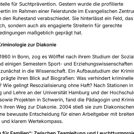
telle für Suchtprävention. Gestern wurde die profilierte
ertin im Rahmen einer Feierstunde im Evangelischen Zentr
n den Ruhestand verabschiedet. Sie hinterlässt ein Feld, das 
ich, sondern auch als engagierte Streiterin für gerechte
dingungen maßgeblich geprägt hat.
riminologie zur Diakonie
960 in Bonn, zog es Wölffel nach ihrem Studium der Sozial
nd einigen Semestern Sport- und Erziehungswissenschaften
zunächst in die Wissenschaft. Ein Aufbaustudium der Krimin
rägte ihren Blick auf Biografien: Was verhindert kriminelle
? Wie gelingt Resozialisierung ohne Haft? Nach Stationen in
g und Lehre an der Universität Hamburg und der Hochschul
 sowie Projekten in Schwerin, fand die Pädagogin und Krimi
ch ihren Weg zur Diakonie. 2004 stieß sie zum Diakonischen
ine bewusste Entscheidung für einen Arbeitgeber mit breite
 und klarem Wertekompass.
n für Familien“: Zwischen Teamleitung und Leuchtturmproj