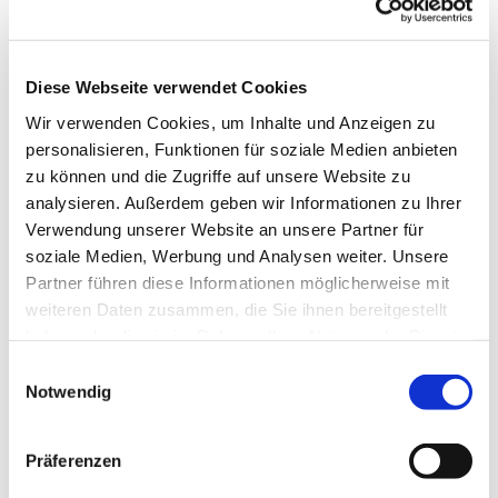
Sehr geehrter Herr Bischof Gerber,
ich wünsche Ihnen Gottes Segen, Begleitung und
Bewahrung für die anstehende Operation. Unser
Diese Webseite verwendet Cookies
ganzer Kirchenkreis wird für Sie beten. Wir sind
Wir verwenden Cookies, um Inhalte und Anzeigen zu
glücklich über die gute Zusammenarbeit und die
personalisieren, Funktionen für soziale Medien anbieten
wirklich tolle Ökumene, die wir hier in Fulda leben
zu können und die Zugriffe auf unsere Website zu
können, auch und besonders durch Ihre Person, ihr
analysieren. Außerdem geben wir Informationen zu Ihrer
Herz für das gemeinsame Leben in Christus.
Verwendung unserer Website an unsere Partner für
Wir werden unserem Herrn in den Ohren liegen und
soziale Medien, Werbung und Analysen weiter. Unsere
ihm alles ans Herz legen.
Partner führen diese Informationen möglicherweise mit
weiteren Daten zusammen, die Sie ihnen bereitgestellt
Der Monatsspruch für Juli ist uns Weisung: "Sorgt
haben oder die sie im Rahmen Ihrer Nutzung der Dienste
euch um nichts, sondern bringt in jeder Lage betend
gesammelt haben.
Einwilligungsauswahl
und flehend eure Bitten mit Dank vor Gott!" (Phil
Notwendig
4,6)
Herzliche Segens- und Genesungswünsche
Präferenzen
Ihr thorsten waap