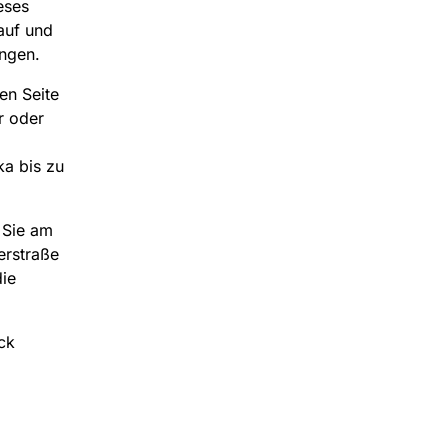
eses
auf und
ingen.
en Seite
r oder
ka bis zu
 Sie am
erstraße
ie
ck