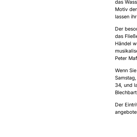
das Wasse
Motiv de
lassen ih
Der beson
das Fließ
Händel wi
musikalis
Peter Maf
Wenn Sie 
Samstag, 
34, und l
Blechbart
Der Eintr
angebote