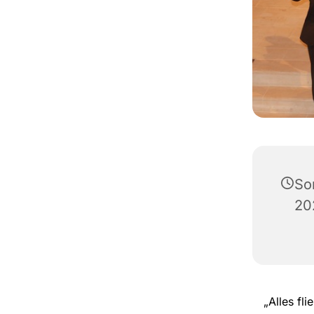
So
20
„Alles fl