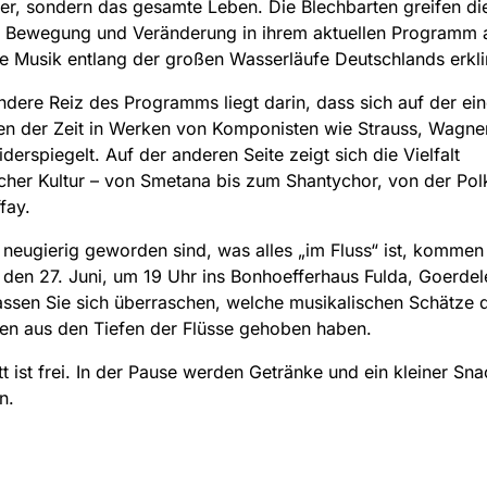
r, sondern das gesamte Leben. Die Blechbarten greifen di
r Bewegung und Veränderung in ihrem aktuellen Programm 
re Musik entlang der großen Wasserläufe Deutschlands erkl
dere Reiz des Programms liegt darin, dass sich auf der ein
en der Zeit in Werken von Komponisten wie Strauss, Wagne
derspiegelt. Auf der anderen Seite zeigt sich die Vielfalt
cher Kultur – von Smetana bis zum Shantychor, von der Pol
fay.
neugierig geworden sind, was alles „im Fluss“ ist, kommen
den 27. Juni, um 19 Uhr ins Bonhoefferhaus Fulda, Goerdel
assen Sie sich überraschen, welche musikalischen Schätze d
en aus den Tiefen der Flüsse gehoben haben.
itt ist frei. In der Pause werden Getränke und ein kleiner Sna
n.