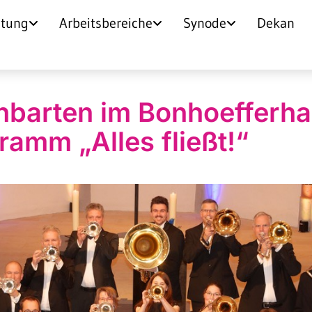
itung
Arbeitsbereiche
Synode
Dekan
hbarten im Bonhoefferha
ramm „Alles fließt!“