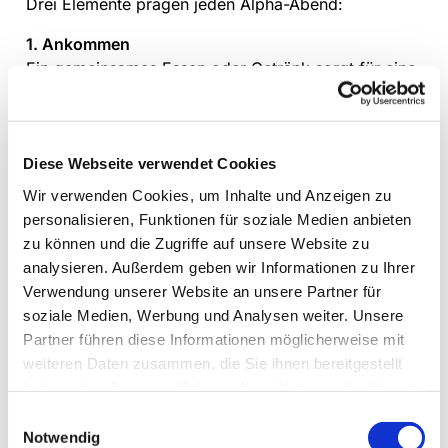
Drei Elemente prägen jeden Alpha-Abend:
1. Ankommen
Ein gemeinsames Essen oder Getränk sorgt für eine
entspannte Atmosphäre und hilft beim Kennenlernen.
2. Impuls
Ein kurzer Vortrag oder Videoclip greift zentrale
Diese Webseite verwendet Cookies
Themen des Lebens und des christlichen Glaubens
Wir verwenden Cookies, um Inhalte und Anzeigen zu
auf und regt zum Nachdenken an.
personalisieren, Funktionen für soziale Medien anbieten
3. Gesprächszeit
zu können und die Zugriffe auf unsere Website zu
In kleinen Gruppen können Gedanken, Zweifel und
analysieren. Außerdem geben wir Informationen zu Ihrer
Fragen offen geteilt werden. Es gibt nichts, was man
Verwendung unserer Website an unsere Partner für
nicht sagen oder fragen darf.
soziale Medien, Werbung und Analysen weiter. Unsere
Partner führen diese Informationen möglicherweise mit
Offene Einladung
weiteren Daten zusammen, die Sie ihnen bereitgestellt
haben oder die sie im Rahmen Ihrer Nutzung der Dienste
Der Alpha-Kurs richtet sich an alle – unabhängig von
gesammelt haben.
Einwilligungsauswahl
religiösem Hintergrund oder Vorerfahrungen. Wer
Notwendig