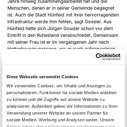
Jahre hinweg zusammengearbeitet hat und die
Menschen, denen er in seiner Gemeinde begegnet
ist. Auch die Stadt Hünfeld mit ihrer hervorragenden
Infrastruktur werde ihm fehlen, sagt Gossler. Aus
Hünfeld hatte sich Jürgen Gossler schon vor dem
Eintritt in den Ruhestand verabschiedet. Gemeinsam
mit seiner Frau ist er im vergangenen Jahr nach
Hettenhausen gezogen, wo er auch aufgewachsen
ist. Dort ist er als ehemaliger Hettenhäuser sehr
herzlich aufgenommen worden und hat sich gut
eingelebt.
Diese Webseite verwendet Cookies
Auf die Frage, ob er in seiner Zeit als Pfarrer
Wir verwenden Cookies, um Inhalte und Anzeigen zu
besondere Höhepunkte erlebt habe, muss Gossler
personalisieren, Funktionen für soziale Medien anbieten
nicht lange überlegen und nennt einen
zu können und die Zugriffe auf unsere Website zu
ökumenischen Gottesdienst, der 1999 anlässlich des
analysieren. Außerdem geben wir Informationen zu Ihrer
Landeskindertrachtenfestes gefeiert wurde. „Im
Verwendung unserer Website an unsere Partner für
Bürgerpark haben wir mit über tausend
soziale Medien, Werbung und Analysen weiter. Unsere
Teilnehmenden gefeiert,“ schwärmt der Theologe
Partner führen diese Informationen möglicherweise mit