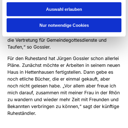
ausgeschrieben, im Kirchenvorstand sei bereits über
Auswahl erlauben
ein Gemeinde- und Pfarrstellenprofil gesprochen
worden. „Nach meinem Ausscheiden aus dem
Nur notwendige Cookies
aktiven Dienst übernimmt Pfarrer Stefan Remmert
den Vorsitz des Hünfelder Kirchenvorstands, andere
die Vertretung für Gemeindegottesdienste und
Taufen,“ so Gossler.
Für den Ruhestand hat Jürgen Gossler schon allerlei
Pläne. Zunächst möchte er Arbeiten in seinem neuen
Haus in Hettenhausen fertigstellen. Dann gebe es
noch etliche Bücher, die er einmal gekauft, aber
noch nicht gelesen habe. „Vor allem aber freue ich
mich darauf, zusammen mit meiner Frau in der Rhön
zu wandern und wieder mehr Zeit mit Freunden und
Bekannten verbringen zu können,“ sagt der künftige
Ruheständler.