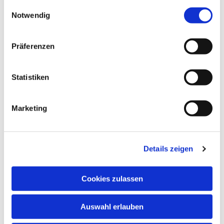
Ev. Kitas
gesammelt haben.
Einwilligungsauswahl
Notwendig
Präferenzen
Kommende
Veranstaltungen
Statistiken
Marketing
Details zeigen
Cookies zulassen
Auswahl erlauben